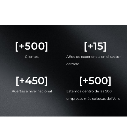
[+
500
]
[+
15
]
Clientes
Años de experiencia en el sector
calzado
[+
450
]
[+
500
]
Puertas a nivel nacional
Estamos dentro de las 500
empresas más exitosas del Valle