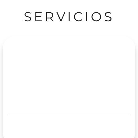
SERVICIOS
RETAIL
Cali - Centro Comercial Chipichape - Local 8-
147