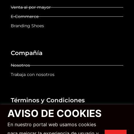
Venta al por mayor
E-Commerce
Branding Shoes
Compañía
Nosotros
Trabaja con nosotros
Términos y Condiciones
AVISO DE COOKIES
Términos y Condiciones
En nuestro portal web usamos cookies
Aviso de privacidad para clientes y proveedores
para mejorar la experiencia de usuario y